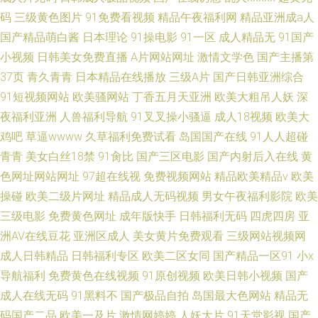
码
三级黄色图片
91免费看视频
精品午夜福利网
精品亚洲成a人
国产精品萌白酱
日本理论
91操电影
91一区
成人精品无
91国产
小视频
日韩美女免费直播
A片网站网址
激情文学色
国产主播第
37页
青久青青
日本精品在线播放
三级A片
国产日韩亚洲综合
91短视频网站
欧美骚网站
丁香五月天亚洲
欧美大粗吊人妖
深
夜福利亚洲
人兽福利导航
91叉叉操小骚逼
成人18视频
欧美大
鸡吧
草逼wwww
久草福利免费试看
岛国国产在线
91人人超碰
青青
美女白丝18禁
91肏比
国产三区电影
国产内射后入在线
黄
色网址网站网址
97超在线视
免费视频网站
精品欧美精品v
欧美
操碰
欧美二级片网址
精品成人无码视频
男女午夜福利影院
欧美
三级电影
免费黄色网址
成年版快手
日韩福利无码
四虎四房
亚
洲AV在线豆花
亚洲区成人
美女黄片免费观看
三级网站视频网
成人日韩精品
日韩福利专区
欧美二区女同
国产精品一区91
小x
导航福利
免费黄色在线视频
91原创视频
欧美日韩小视频
国产
成人在线无码
91黑料不
国产极品自拍
岛国最大色网站
精品无
码国产二品
欧美一及片
激情网婷婷
人妖大片
91天堂影视
国产