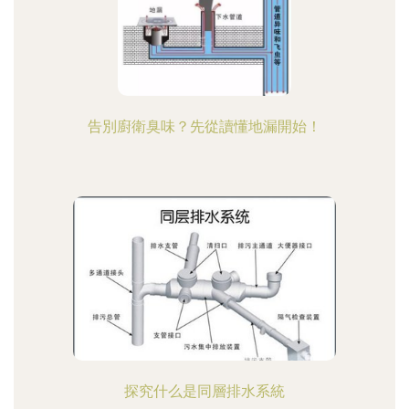
告別廚衛臭味？先從讀懂地漏開始！
探究什么是同層排水系統