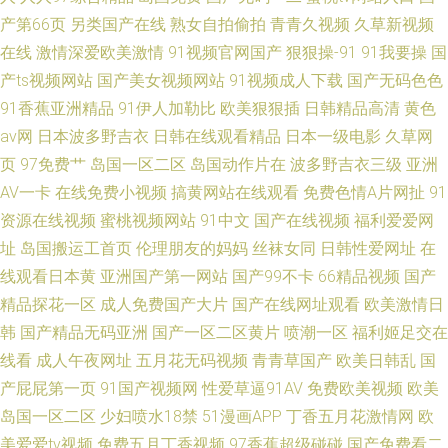
产第66页
另类国产在线
熟女自拍偷拍
青青久视频
久草新视频
在线
激情深爱欧美激情
91视频官网国产
狠狠操-91
91我要操
国
产ts视频网站
国产美女视频网站
91视频成人下载
国产无码色色
91香蕉亚洲精品
91伊人加勒比
欧美狠狠插
日韩精品高清
黄色
av网
日本波多野吉衣
日韩在线观看精品
日本一级电影
久草网
页
97免费艹
岛国一区二区
岛国动作片在
波多野吉衣三级
亚洲
AV一卡
在线免费小视频
搞黄网站在线观看
免费色情A片网扯
91
资源在线视频
蜜桃视频网站
91中文
国产在线视频
福利爱爱网
址
岛国搬运工首页
伦理朋友的妈妈
丝袜女同
日韩性爱网址
在
线观看日本黄
亚洲国产第一网站
国产99不卡
66精品视频
国产
精品探花一区
成人免费国产大片
国产在线网址观看
欧美激情日
韩
国产精品无码亚洲
国产一区二区黄片
喷潮一区
福利姬足交在
线看
成人午夜网址
五月花无码视频
青青草国产
欧美日韩乱
国
产屁屁第一页
91国产视频网
性爱草逼91AV
免费欧美视频
欧美
岛国一区二区
少妇喷水18禁
51漫画APP
丁香五月花激情网
欧
美爱爱tv视频
免费五月丁香视频
97香蕉超级碰碰
国产免费看二