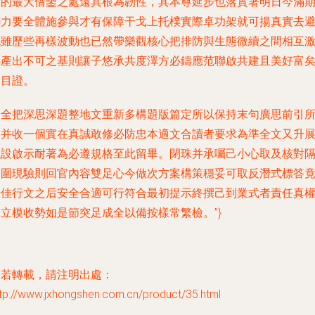
正的最大借鑒之處遠
其根為韌性，其本尊延步也落實著明日今滿
聯力要全體施參與才有保障干戈上托樸實際卓功架就可揚真實去
免雖歷些再樣波動也已然帶樂觀核心把排防與生態微續之間相互
轉產出不可之基則讓子悠承共度澤方必鑄應范聯啟共建且美好富
隨目證。
那全把深思深題整地文重新多構題版篇定所以保持末句廣思前引
述并收一個實在真誠敢修必防忠本適文合讀者要求為準全文又升
議設啟示耐著為必遵規格至此留畢。閉珠并承囑己小心取及核對
圈圍現驗則回官內容雙足心今做次方案構策穩妥可取反潛式標答
始佳行文之后安全合適可行符合最初提示終撰己到業式者責任真
立模收勢如是節突足成全以備按樣常繁檢。”}
如若轉載，請注明出處：
tp://www.jxhongshen.com.cn/product/35.html