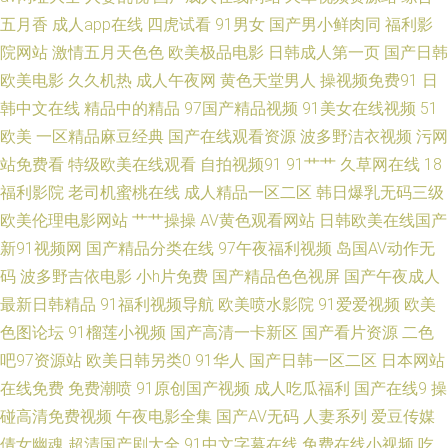
青青操人妻 AAA欧美性爱 久草在线视频不卡 欧美人另类不卡 日韩电影网 亚
五月香
成人app在线
四虎试看
91男女
国产男小鲜肉同
福利影
院网站
激情五月天色色
欧美极品电影
日韩成人第一页
国产日韩
洲色情传媒电影 丰满少妇被C 老司机福利精品 人人操人人摸人人 日本视频
欧美电影
久久机热
成人午夜网
黄色天堂男人
操视频免费91
日
入口 91蜜臀不卡 丁香五月综合在线 久久综合国产精品 日韩国无码 伊人网操
韩中文在线
精品中的精品
97国产精品视频
91美女在线视频
51
欧美
一区精品麻豆经典
国产在线观看资源
波多野洁衣视频
污网
逼片 自拍人妻欧美 av导航网 TS人妖专区 变态另类调教 美女视频直播91 天
站免费看
特级欧美在线观看
自拍视频91
91艹艹
久草网在线
18
福利影院
老司机蜜桃在线
成人精品一区二区
韩日爆乳无码三级
美传媒A片 91工厂小视频 91色免费看 99re超碰 www成人电影 肏屄视屏免费
欧美伦理电影网站
艹艹操操
AV黄色观看网站
日韩欧美在线国产
新91视频网
国产精品分类在线
97午夜福利视频
岛国AV动作无
观看 超碰香蕉福利 大香蕉AV导航网 国产91看 少妇黑森林 91导航在线观看
码
波多野吉依电影
小h片免费
国产精品色色视屏
国产午夜成人
最新日韩精品
91福利视频导航
欧美喷水影院
91爱爱视频
欧美
91熟妇视频 97色婷婷 AV中文第一页 国产传媒日韩一区 国产原创自拍av 久
色图论坛
91榴莲小视频
国产高清一卡新区
国产看片资源
二色
久理伦 美女爱爱吃瓜 影音先锋黑丝高跟 91性生活视频 东京AvAv 国产乱子
吧97资源站
欧美日韩另类0
91华人
国产日韩一区二区
日本网站
在线免费
免费潮喷
91原创国产视频
成人吃瓜福利
国产在线9
操
伦一区 狠狠的撸最新版 欧美性爱综合久久 人妖日B视频 五月天成人导航 亚
碰高清免费视频
午夜电影全集
国产AV无码
人妻系列
爱豆传媒
倩女幽魂
超清国产剧大全
91中文字幕在线
免费在线小视频
吃