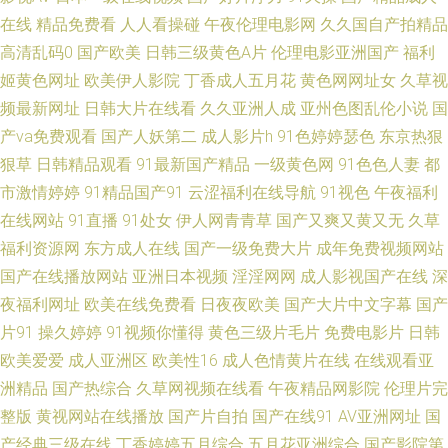
成人Aⅴ网站 欧美五级a五级 日韩精品第三页 婷婷社区五月天 亚洲国产aa 超
在线
精品免费看
人人看操碰
午夜伦理电影网
久久国自产拍精品
高清乱码0
国产欧美
日韩三级黄色A片
伦理电影亚洲国产
福利
碰人碰 福利社区爱爱 黄色三级片yyc 91黑丝视频网站 韩国日本视频 日韩av
姬黄色网址
欧美伊人影院
丁香成人五月花
黄色网网址女
久草视
频最新网址
日韩大片在线看
久久亚洲人成
亚州色图乱伦小说
国
成人网站 婷婷成人网导航 亚洲男女操逼视频 91抖音 超碰亚洲综合网 精东传
产va免费观看
国产人妖第二
成人影片h
91色婷婷瑟色
东京热狠
媒毛片 蜜桃午夜福利院 97色色欧美性爱 老湿机x私人69 欧美午夜成人色片
狠草
日韩精品观看
91最新国产精品
一级黄色网
91色色人妻
都
市激情婷婷
91精品国产91
云涩福利在线导航
91视色
午夜福利
亚洲国产成人片 在线香蕉 91新地址 变态av福利 黑人ay人与兽 欧美经典性爱
在线网站
91直播
91处女
伊人网青青草
国产又爽又黄又无
久草
福利资源网
东方成人在线
国产一级免费大片
成年免费视频网站
美女黄ww 97人妻人人 超碰线看视观看 高清视频1区2区 欧美特集黄色A片
国产在线播放网站
亚洲日本视频
淫淫网网
成人影视国产在线
深
夜福利网址
欧美在线免费看
日夜夜欧美
国产大片中文字幕
国产
四虎人妻影院 亚洲老司机在线 超碰从插 国产精品123 五月婷婷国产熟女 成
片91
操久婷婷
91视频你懂得
黄色三级片毛片
免费电影片
日韩
欧美爱爱
成人亚洲区
欧美性16
成人色情黄片在线
在线观看亚
人韩国在线看A 欧美日性爱炮图 天天日夜夜爽 91在线论坛 精品熟女一区二
洲精品
国产热综合
久草网视频在线看
午夜精品网影院
伦理片完
区 成人福利第一导航 91免费公开视频 97超惹人人 成人看片91 www日本高
整版
黄视网站在线播放
国产片自拍
国产在线91
AV亚洲网址
国
产经典三级在线
丁香婷婷五月综合
五月花亚洲综合
国产影院第