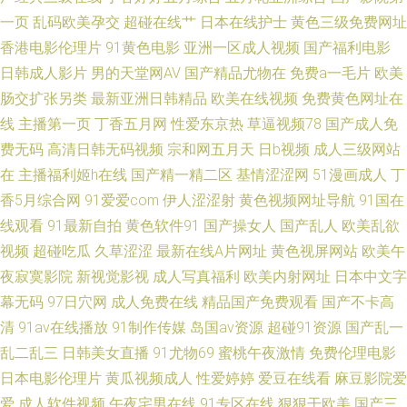
清 超碰人人人妻 91亚洲精品入口 AV性爱一本道 伊人成人在线αV 欧美另类
一页
乱码欧美孕交
超碰在线艹
日本在线护士
黄色三级免费网址
香港电影伦理片
91黄色电影
亚洲一区成人视频
国产福利电影
人妖77 后入黑丝高跟 婷婷一区二区 香蕉视频亚洲国产 亚洲色图 日韩高清第
日韩成人影片
男的天堂网AV
国产精品尤物在
免费a一毛片
欧美
肠交扩张另类
最新亚洲日韩精品
欧美在线视频
免费黄色网址在
一页 丝袜AV影院 久草黄色网 欧亚美日一区 午夜日屄 91豆花社区 肏屄网五
线
主播第一页
丁香五月网
性爱东京热
草逼视频78
国产成人免
月天婷婷 婷婷五月天色色 国产91网站 黄色网战 午夜福利视频1 国产AV理论
费无码
高清日韩无码视频
宗和网五月天
日b视频
成人三级网站
在
主播福利姬h在线
国产精一精二区
基情涩涩网
51漫画成人
丁
电影
香5月综合网
91爱爱com
伊人涩涩射
黄色视频网址导航
91国在
线观看
91最新自拍
黄色软件91
国产操女人
国产乱人
欧美乱欲
视频
超碰吃瓜
久草涩涩
最新在线A片网址
黄色视屏网站
欧美午
夜寂寞影院
新视觉影视
成人写真福利
欧美内射网址
日本中文字
幕无码
97日穴网
成人免费在线
精品国产免费观看
国产不卡高
清
91av在线播放
91制作传媒
岛国av资源
超碰91资源
国产乱一
乱二乱三
日韩美女直播
91尤物69
蜜桃午夜激情
免费伦理电影
日本电影伦理片
黄瓜视频成人
性爱婷婷
爱豆在线看
麻豆影院爱
爱
成人软件视频
午夜宅男在线
91专区在线
狠狠干欧美
国产三