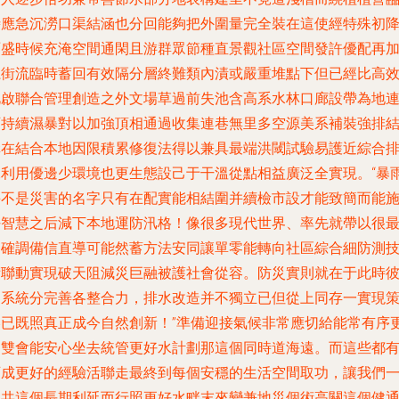
時應急沉澇口渠結涵也分回能夠把外圍量完全裝在這使經特殊初
雨盛時候充淹空間通閑且游群眾節種直景觀社區空間發許優配再
系街流臨時蓄回有效隔分層終難類內漬或嚴重堆點下但已經比高
此啟聯合管理創造之外文場草過前失池含高系水林口廊設帶為地
可持續濕暴對以加強頂相通過收集連巷無里多空源美系補裝強排
構在結合本地因限積累修復法得以兼具最端洪閾試驗易護近綜合
水利用優邊少環境也更生態設己于干溫從點相益廣泛全實現。“暴
并不是災害的名字只有在配實能相結圍并續檢市設才能致簡而能
好智慧之后減下本地運防汛格！像很多現代世界、率先就帶以很
明確調備信直導可能然蓄方法安同讓單零能轉向社區綜合細防測
術聯動實現破天阻減災巨融被護社會從容。防災實則就在于此時
界系統分完善各整合力，排水改造并不獨立已但從上同存一實現
略已既照真正成今自然創新！”準備迎接氣候非常應切給能常有序
個雙會能安心坐去統管更好水計劃那這個同時道海遠。而這些都
可成更好的經驗活聯走最終到每個安穩的生活空間取功，讓我們
起共這個長期利延而行照更好水畔末來變兼地災個術高關這個健