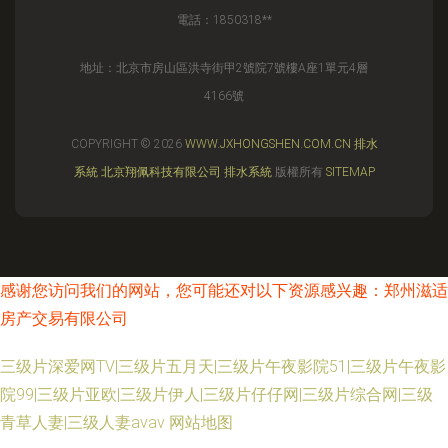
電話：1850318**
地址：北京市房山區洪寺街甲2號院7號樓A座1單元4層
4166號
COPYRIGHT © 2026
WWW.JXHONGSHEN.COM.CN
排水
系統
北京翔佩科技有限公司
排水系統
版權所有
SITEMAP
感谢您访问我们的网站，您可能还对以下资源感兴趣：郑州滋适
房产交易有限公司
三级片深爱网TV|三级片五月天|三级片午夜影院51|三级片午夜影
院99|三级片亚欧|三级片伊人|三级片仔仔网|三级片综合网|三级
青草人妻|三级人妻avav
网站地图