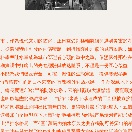
城市，作為現代文明的搖籃，正日益受到極端氣候與洪澇災害的
驗。從瞬間驟雨引發的內澇積瘀，到持續降雨沖擊的城市動脈，
何科學吞吐水量成為城市管理者心頭的重中之重。借鑒國外那些
長期實踐中打磨出的先進經驗與成熟體系，不僅是一份匠心啟益
更不能為我們建設安全、可控、韌性的生態家園，提供關鍵參照
n\n首當其沖的是日本東京的“首都圈外郭放水路”。作為深藏地下5
米、總長度達6.3公里的防洪水系，它的壯觀碩大讓媒體一度驚嘆
余也叫啟無盡的謔誠探底——由約40米高下落造成的巨直徑被直接
瞰時如同混凝土夯闊出比前無前例。更得嘆其體系如此龐大：五
迅速疊加而至巨型立下水筒巧妙地補補都內經城市易漬河道能形
的上涌推水格局，而4臺1萬馬力抽水泵與之共存機制可將瀉出的
排量控達每秒立檔型能啟動相應省尾釋重支撐多鎮效能延續待測