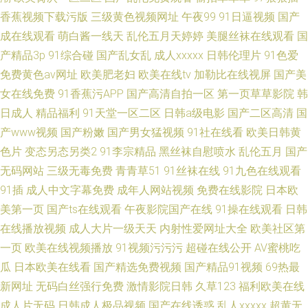
香蕉视频下载污版
三级黄色视频网址
午夜99
91日逼视频
国产
成在线观看
萌白酱一线天
乱伦五月天婷婷
美腿丝袜在线观看
国
产精品3p
91综合碰
国产乱女乱
成人xxxxx
日韩伦理片
91色爱
免费黄色av网址
欧美肥老妇
欧美在线tv
加勒比在线视屏
国产美
女在线免费
91香蕉污APP
国产高清自拍一区
第一页草草影院
韩
日成人
精品福利
91天堂一区二区
日韩a级电影
国产二区高清
国
产www视频
国产粉嫩
国产男女猛视频
91社在线看
欧美日韩黄
色片
变态另态另类2
91李宗精品
黑丝袜自慰喷水
乱伦五月
国产
无码网站
三级无毒免费
青青草51
91丝袜在线
91九色在线观看
91插
成人中文字幕免费
成年人网站视频
免费在线影院
日本欧
美第一页
国产ts在线观看
午夜影院国产在线
91操在线观看
日韩
在线播放视频
成人大片一级天天
内射性爱网址大全
欧美社区第
一页
欧美在线视频播放
91视频污污污
超碰在线公开
AV蜜桃吃
瓜
日本欧美在线看
国产精选免费视频
国产精品91视频
69热最
新网址
无码白丝强行免费
激情影院日韩
久草123
福利欧美在线
成人片无码
日韩成人极品视频
国产在线诱惑
乱人xxxxx
超黄无