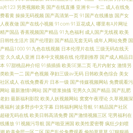
a片123
另类视频欧美
国产在线直播
亚洲卡一卡二
成人在线免
费看黄
操操无码视频
国产高清第一页
91国产在线播放
国产女
人夜夜做
国产在线小视频
91com
91豆花成人
哪里有A片网址
精产国品
香蕉视频国产精品
91九色福利
成人国产无线视
欧美
日韩性生活片
国产伦理剧
国产精品无套无码
成年人网站免费
国
产精品1000
91九色在线视频
日本伦理片在线
三级无码在线天
堂
久久成人亚洲
日本中文视频在线
伦理剧推荐
国产成人精品日
本
97甜桃品种介绍
91插插插
欧美SE第二页
毛片内射女
激情另
类欧美一二
国产色视频
孕妇三级av无码
日韩欧美色综合
美女
社区成人
在线免费看片
日本一级
国产传媒视频网站
免费观看污
网站
最新激情h网站
国产喷浆抽搐
宅男久久国产精品
国产乱肥
老妇
最新福利影院
欧美人妖视频网站
窝窝午夜理论
久草视频深
夜福利
波多野步中文字幕
日韩福利网址导航
91精品国产社区
超碰无码在线
欧美日韩高清免费
国产激情视频三区
宅男福利在
线播放
91视频污导航
国产啪亚洲国
欧美性爱密臀
疯狂少妇喷
潮
欧美肏屄一区二区
国产乱伦免费观看
偷拍草草草
97狠狠插