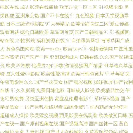
三分钟 韩国无码AV基地 韩国av永久无码 日本色系天堂 无码毛茸茸 在线国产
电影在线
成人影院在线播放
欧美足交一区二区
91视频电影
另
类四虎
亚洲东京热
国产不卡在线
91九色视频
日本天堂视频导
啪 AV性爱影院 成人色影WWWW 欧美中文日韩 日本免费A∨ 五月天综合色色
航
日本三级光棍影院
91大神精品
欧美怡红院院二区
爱豆传媒
亚洲AV色色导航 97超碰免费公开 国产第七页 国产自产一区在线 国产微拍在
观看网站
综合日韩欧美
草逼网首页
国产日韩精品91
91视频网
站在线
69性影院
福利资源在线
91自拍最新网址
青青草国产成
线 国产乱国产乱老熟 欧美国产激情 亚洲伊人网香蕉网 91视频新地址 成人
人
黄色岛国网站
欧美一xxxxx
欧美gayv
91色情激情网
中国韩国
日本高清
国产国产一区
亚洲欧洲成人
日韩在线
久久国产影视综
777 九一小网站 欧美浮力 超碰人家爱 另类专区色情 麻豆ddys 另类人妖网站
合
欧美69潮喷
伦理片app下载
激情视频国产精品
91草莓久草超
碰
成人性爱aa影院
欧美性爱插插
欧美日韩色黄片
91草莓影院
国产亚洲在线 久久国产精品久久 日韩成人网站 AU大片免费看 91深夜影院
午夜电影网久久
国产丝袜美女
国产精彩视频
操碰视屏
国产福利
在线
91久久影院
免费日韩电影
日韩成人影视
欧美精品性交
午
日本伦理 国产成人A片 91变态软件 婷婷自拍网 亚洲国产精品久久 四虎永久
夜宅男免费
另类亚洲色情
家庭乱伦理电影
91草B草B视频
国产
地址日韩 麻豆香蕉草莓视频 国产草莓视频在线 都市激情自拍 91网址黄w 另
精品熟女一
国产巨乳在线观看
四虎免费91
国内精品无码短片
超碰成人操操
欧美猛交视频
西瓜影院在线观看
欧美做受日韩
国
类欧美 aaAV成人看片 人妖网站 欧洲一级午老q 久草香蕉网址 91在线资源站
产在线一
国产原创视频在线
国产视频高清
国产丝袜一区
黄色
av网址大全
人妻乱视
国产成人在线网站
久草视频资源站
综合