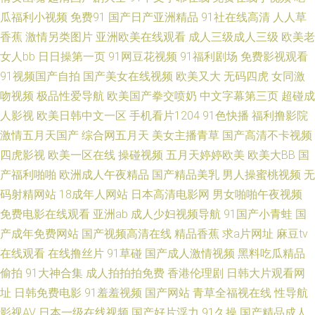
洲情色图网站 国产91精品5 日本精品人妖五区 三级片网av 天天日狠狠干 91
瓜福利小视频
免费91
国产日产亚洲精品
91社在线高清
人人草
香蕉
激情另类图片
亚洲欧美在线观看
成人三级成人三级
欧美老
啦国产剧情 俺去也欧洲综合 成人AV小电影 久热这里只有 欧美打炮 91第一视
女人bb
日日操第一页
91网豆花视频
91福利剧场
免费影视观看
91视频国产自拍
国产美女在线视频
欧美又大
无码四虎
女同激
频 成人dy亚洲 久草视频福利在线 人人艹超碰在线 亚洲成人福利导航 伊人大
吻视频
极品性爱导航
欧美国产拳交喷奶
中文字幕第三页
超碰成
香焦 91次源 97超碰人人 www热9 超碰亚洲无码 91娇妻激情四射 国产精品
人影视
欧美日韩中文一区
手机看片1204
91色快播
福利撸影院
激情五月天国产
综合网五月天
美女主播青草
国产高清不卡视频
乱 99热狼人 91超碰在线咨询 欧美精品18 韩国床上a级视频 丁香久久大香蕉
四虎影视
欧美一区在线
操碰视频
五月天婷婷欧美
欧美大BB
国
产福利啪啪
欧洲成人午夜精品
国产精品美乳
男人操蜜桃视频
无
在线看免费91 日本黄色高清视频 婷婷图区 熟女丝袜 午夜91黄色影院 青青草
码射精网站
18成年人网站
日本高清电影网
男女啪啪午夜视频
免费电影在线观看
亚洲ab
成人少妇视频导航
91国产小青蛙
国
综合 中文字幕丰满少妇 91内操 99超碰人 超碰91第一页 国产91探花视频 日
产成年免费网站
国产视频高清在线
精品香蕉
求a片网址
麻豆tv
韩无码A片 91爽爽 AV午夜资源 久久老熟妇 美女网站欧美色 先锋影音女同 在
在线观看
在线撸丝片
91草碰
国产成人激情视频
黑料吃瓜精品
偷拍
91大神合集
成人拍拍拍免费
香港伦理剧
日韩大片观看网
线观看肏屄视频 91日比 97影院福利 变态另类第7页 青青青色在线 自拍国内
址
日韩免费电影
91羞羞视频
国产网站
青草全福视在线
性导航
影视AV
日本一级在线视频
国产好片浮力
91久操
国产精品成人