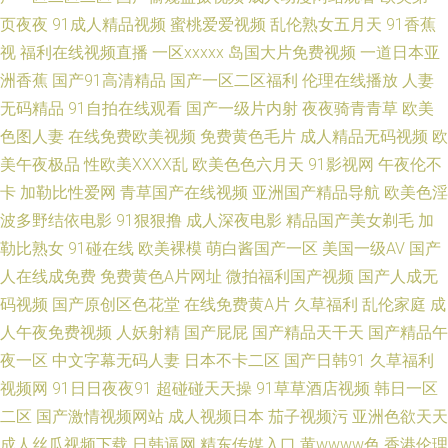
91蝌蚪色情 欧美卡不卡 精品www999 99福利网 午夜av 美女91网站黑丝 A
页夜夜
91成人精品视频
蜜桃爱爱视频
乱伦熟女五月天
91香蕉
视
福利在线视频直播
一区xxxxx
岛国大片免费视频
一道日本亚
片色图 美女91小视频 人人操欧美精品 日本私人网站不卡 宅男深夜影院 综合
洲香蕉
国产91高清精品
国产一区二区福利
伦理在线播放
人妻
一页麻豆片 wwwAV伊人 豆花社区福利 国产在线观看91 国产麻豆精品在线
无码精品
91自拍在线观看
国产一级片内射
夜夜骑青青草
欧美
色图人妻
在线免费欧美视频
免费黄色毛片
成人精品无码视频
欧
欧美久久草在线 日韩有码国产在线 91豆花在线看 97色色欧美性爱 国产浮力
美午夜极品
性欧美ⅩⅩⅩⅩ乱
欧美色色六月天
91影视网
午夜伦不
卡
加勒比性爱网
青草国产在线视频
亚洲国产精品导航
欧美色淫
影院限制 另类激情影音 天天干免费视频 亚洲成狼网 91cn视频 大香蕉65伊人
波多野结依电影
91狠狠撸
成人深夜电影
精品国产美女剃毛
加
勒比熟女
91碰在线
欧美裸模
萌白酱国产一区
美国一级AV
国产
福利社老湿 欧美大属日B 日本3级片网站 亚洲人成小说网站 超碰在线第一页
人在线成免费
免费黄色A片网址
微拍福利国产视频
国产人成无
老湿激情影院 欧州成人一三区 天天拍液夜拍 午夜另类成人AV 亚洲成人艺术
码视频
国产原创区色花堂
在线免费黄A片
久草福利
乱伦家庭
成
人午夜免费视频
人妖射精
国产屁屁
国产精品天干天
国产精品午
网 AV性导航 超碰狠狠操 大香蕉福利 海角天涯91社区 九一视频在线 日本久
夜一区
中文字幕无码人妻
日本不卡二区
国产日韩91
久草福利
视频网
91日日夜夜91
超碰碰天天操
91草草酒店视频
韩日一区
久午夜 午夜影院9970 伊人成人影片 亚洲色情操逼网 www狠狠干 福利视频
二区
国产激情视频网站
成人视频日本
茄子视频污
亚洲色欲天天
成人丝瓜视频下载
日韩逼网
精东传媒入口
黄wwww色
香港伦理