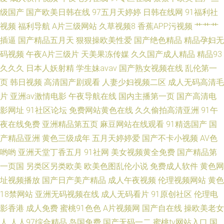
级国产
国产欧美日韩在线
97五月天婷婷
日韩在线网
91福利社
视频
福利导航
A片三级网站
久草视频8
香蕉APP污视频
艹艹艹
插逼
国产精品五月天
狠狠操欧美性爱
国产绝色精品
精品孕妇无
码视频
午夜A片三级片
天美果冻传媒
久久国产成人精品
精品93
久久久
日本人妖射精
学生妹avav
国产熟女视频在线
乱伦第一
页
韩日视频
高清国产剧观看
人妻少妇视频二区
成人无码高清毛
片
亚洲av激情电影
午夜导航在线
国内主播第一页
国产高清电
影网址
91社区论坛
免费网站黄色在线
久久偷拍高清亚洲
91午
夜在线免费
亚洲精品第五页
麻豆网站在线观看
91精选国产
国
产精品亚洲
黄色三级成年
五月天婷婷爱
国产不卡小视频
AV色
哟哟
亚洲天堂丁香五月
91社网
美女视频黄全免费
国产精品第
一页国
另类区另类欧美
欧美色图乱伦小说
免费成人软件
黄色网
址视频播放
国产日产美产精品
成人午夜视频
伦理视频网站
黄色
18禁网站
亚洲无码视频在线
成人无码看片
91原创社区
伦理电
影香港
成人免费
蜜桃91色色
A片视频网
国产自在线
操欧美老女
人
人人97综合精品
岛国免费
国产无码一二
蜜桃tv网站入口
国