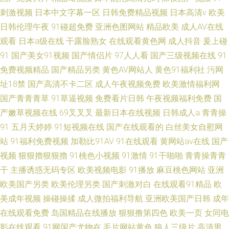
刺激视频
日本中文字幕一区
日韩免费精品视频
日本高清v
欧美
日韩伦理午夜
91碰超免费
亚洲色图网站
精品欧美
成人AV在线
观看
日本a级在线
干露脸熟女
在线观看黄色网
成人抖音
爰上碰
91
国产美女91视频
国产情侣片
97人人看
国产三级视频在线
91
免费视频精品
国产精品另类
黄色AV网站人
黄色91福利社
污网
址18禁
国产高清不卡二区
成人午夜视频免费
欧美激情福利网
国产青青青草
91草逼视频
免费看片日韩
午夜视频福利免费
国
产嫩草视频在线
69叉叉叉
最新日本在线视频
日韩成人a
青青操
91
五月天婷婷
91短视频在线
国产在线观看的
白丝美女自慰网
站
91福利免费视频
加勒比91AV
91在线观看
黄网站av在线
国产
视频
狠狠擼狠狠擼
91桃色小视频
91激情
91干啪啪
青青操青青
干
主播诱惑无码专区
欧美视频电影
91播放
麻豆桃色网站
亚洲
欧美国产另类
欧美伦理另类
国产刺激对白
在线观看91精品
欧
美成年视频
操碰操揉
成人微拍福利导航
亚洲欧美国产日韩
成年
在线观看免费
岛国精品在线播放
狠狠撸第四色
欧美一页
女同电
影在线观看
91网国产尤物在
毛片网站黄色
狼人三级片
高清男