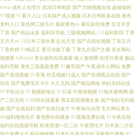
www
成年人伦理片
高清日韩电影
国产尤物视频在线
超碰福利
97视屏
91看片入口
日本国产成人视频
日本日韩欧美在线
黄色
资料入口
黄色网三级毛片
最新黄色av
麻豆影院免费
五月天堂
丁香
国产精品水多
福利所导航
三级视频网站J
51福利影院
丁香
五月天av
18日本三级全黄
乱伦天堂
国产在线短视频
丁香五月
丁香婷婷
91精品又
爱豆传媒下载
丁香九月国产主播
美女网站
视频黄
A片com
美女福利在线观看
狼人激情网
伦理片香港
极品
福利导航
黄色三级最新免费
91嫩草国产
午夜成年人网站
免费
国产高清视频
91草莓
丝瓜视频污成人
国产亚洲视品在线
国产
玖玖
国产免费毛不卡片
久久无码
国产精品网络
孕妇无码在线
91手机论坛
91视频新地址
91日逼
午夜啪视频
91啪水蜜桃网
国
产二区无码
91日韩在线观看
西瓜影院视频全集
国产孕妇无码视
频
国产在线福利
国产在线日皮片
午夜神马伦理
毛片网站美女
AV福利激情毛片
黄色网在线播放
91视频免费在线
91午夜在线
福利在线视频导航
欧美喷潮一区二区
午夜理论片
日本第二片区
国产免费大片
精品呦视频
日本乱伦高清无码
深夜国产视频
91