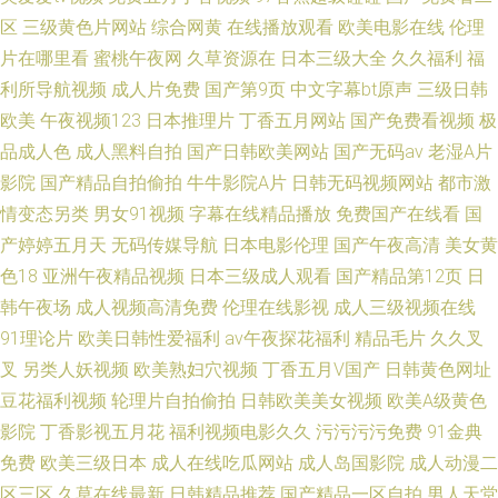
区
三级黄色片网站
综合网黄
在线播放观看
欧美电影在线
伦理
片在哪里看
蜜桃午夜网
久草资源在
日本三级大全
久久福利
福
利所导航视频
成人片免费
国产第9页
中文字幕bt原声
三级日韩
欧美
午夜视频123
日本推理片
丁香五月网站
国产免费看视频
极
品成人色
成人黑料自拍
国产日韩欧美网站
国产无码av
老湿A片
影院
国产精品自拍偷拍
牛牛影院A片
日韩无码视频网站
都市激
情变态另类
男女91视频
字幕在线精品播放
免费国产在线看
国
产婷婷五月天
无码传媒导航
日本电影伦理
国产午夜高清
美女黄
色18
亚洲午夜精品视频
日本三级成人观看
国产精品第12页
日
韩午夜场
成人视频高清免费
伦理在线影视
成人三级视频在线
91理论片
欧美日韩性爱福利
av午夜探花福利
精品毛片
久久叉
叉
另类人妖视频
欧美熟妇穴视频
丁香五月V国产
日韩黄色网址
豆花福利视频
轮理片自拍偷拍
日韩欧美美女视频
欧美A级黄色
影院
丁香影视五月花
福利视频电影久久
污污污污免费
91金典
免费
欧美三级日本
成人在线吃瓜网站
成人岛国影院
成人动漫二
区三区
久草在线最新
日韩精品推荐
国产精品一区自拍
男人天堂