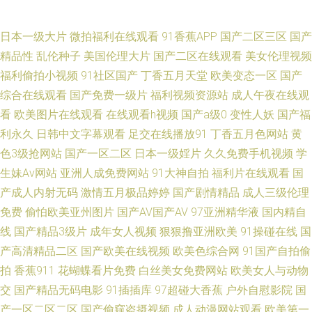
老湿机福利69 超碰婷婷色 天天肏屄网 91色交 99热这里精品 爱福利秒拍广
日本一级大片
微拍福利在线观看
91香蕉APP
国产二区三区
国产
精品性
乱伦种子
美国伦理大片
国产二区在线观看
美女伦理视频
场 99激情 btav天堂在线 国产乱轮v 欧美TV另类 熟妇的抽插 亚洲无码五区
福利偷拍小视频
91社区国产
丁香五月天堂
欧美变态一区
国产
综合在线观看
国产免费一级片
福利视频资源站
成人午夜在线观
91少妇喷水视频 肏屄麻豆 含羞草av社区 欧美性爱AB 亚洲欧美日韩成人 91
看
欧美图片在线观看
在线观看h视频
国产a级0
变性人妖
国产福
利永久
日韩中文字幕观看
足交在线播放91
丁香五月色网站
黄
青草视频网 www精品久久 国产在线观看91 青草视屏 日韩欧美黄黄色 熟妇
色3级抢网站
国产一区二区
日本一级婬片
久久免费手机视频
学
生妹Av网站
亚洲人成免费网站
91大神自拍
福利片在线观看
国
性交 亚洲ts另类 A片aV欧日 白丝喷水91网站 激情avav 亚洲有码在线天堂 三
产成人内射无码
激情五月极品婷婷
国产剧情精品
成人三级伦理
级在线网址 韩美狠狠干 超碰97在线人妻 91资源共享总站 污视频在线观看 伊
免费
偷怕欧美亚州图片
国产AV国产AV
97亚洲精华液
国内精自
线
国产精品3级片
成年女人视频
狠狠撸亚洲欧美
91操碰在线
国
人综合影院AV 日韩伦理在线 韩日中无码视频 97福利社区视频 午夜免费大片
产高清精品二区
国产欧美在线视频
欧美色综合网
91国产自拍偷
拍
香蕉911
花蝴蝶看片免费
白丝美女免费网站
欧美女人与动物
欧美亚缘免费 豆花入口官网 亚洲四房诱惑 蜜桃视频在线播放 超碰久久夜夜
交
国产精品无码电影
91插插库
97超碰大香蕉
户外自慰影院
国
产一区二区二区
国产偷窥盗摄视频
成人动漫网站观看
欧美第一